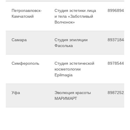
Петропавловск-
Студия эстетики лица
899689432
Камчатский
и тела «Заботливый
Волчонок»
Самара
Студия эпиляции
893718445
Фасолька
Симферополь
Студия эстетической
897854410
косметологии
Epilmagia
Уфа
Эволюция красоты
898725238
МАРИМАРТ