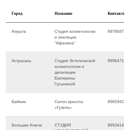
Город
Название
Контакты
Алушта
Студия косметологии
897858779
и эпиляции
"Афалина"
Астрахань
Студия Эстетической
899647190
косметологии и
депиляции
Екатерины
Гусыниной
Баймак
Салон красоты
896594253
«Гузель»
Большие Ключи
СТУДИЯ
899341415