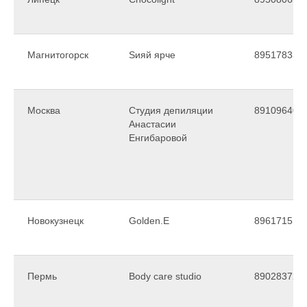
Магнитогорск
Sияй ярче
895178339
Москва
Студия депиляции
891096407
Анастасии
Енгибаровой
Новокузнецк
Golden.E
896171511
Пермь
Body care studio
890283729