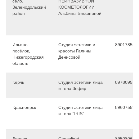
село,
НЕИНВАЗИВНОЙ
Зеленодольский
КОСМЕТОЛОГИИ
район
Альбины Биккининой
Ильино
Студия эстетики и
890178558
посёлок,
красоты Галины
Нижегородская
Денисовой
область
Керчь
Студия эстетики лица
897809514
и тела Зефир
Красноярск
Студия эстетики лица
896075598
и тела “IRIS”
Липецк
Chocolight
895080634