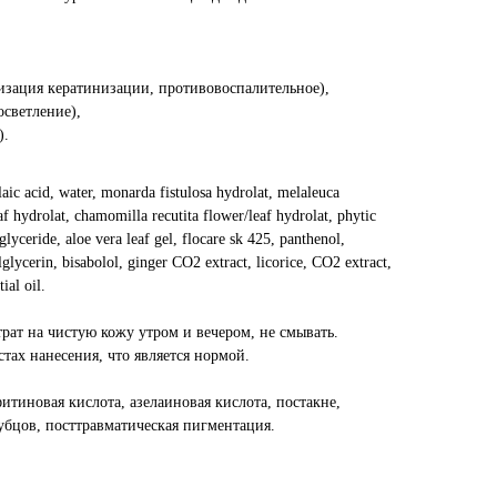
изация кератинизации, противовоспалительное),
осветление),
).
aic acid, water, monarda fistulosa hydrolat, melaleuca
eaf hydrolat, chamomilla recutita flower/leaf hydrolat, phytic
iglyceride, aloe vera leaf gel, flocare sk 425, panthenol,
lglycerin, bisabolol, ginger CO2 extract, licorice, CO2 extract,
ial oil.
т на чистую кожу утром и вечером, не смывать.
тах нанесения, что является нормой.
тиновая кислота, азелаиновая кислота, постакне,
убцов, посттравматическая пигментация.