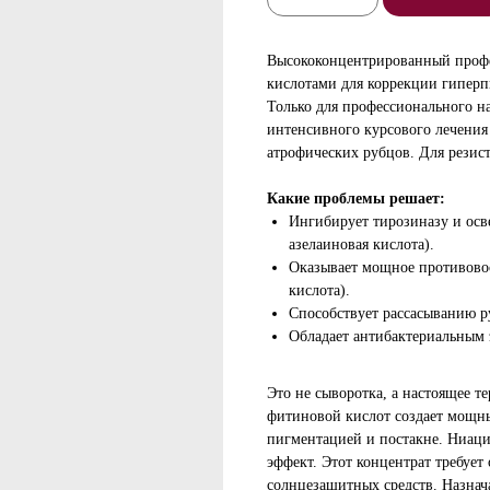
Высококонцентрированный профе
кислотами для коррекции гиперп
Только для профессионального н
интенсивного курсового лечения
атрофических рубцов. Для резис
Какие проблемы решает:
Ингибирует тирозиназу и осв
азелаиновая кислота).
Оказывает мощное противовос
кислота).
Способствует рассасыванию р
Обладает антибактериальным 
Это не сыворотка, а настоящее т
фитиновой кислот создает мощны
пигментацией и постакне. Ниац
эффект. Этот концентрат требуе
солнцезащитных средств. Назнача