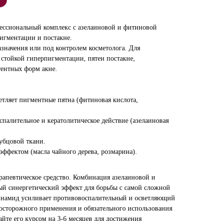
ссиональный комплекс с азелаиновой и фитиновой
игментации и постакне.
азначения или под контролем косметолога. Для
 стойкой гиперпигментации, пятен постакне,
тентных форм акне.
етляет пигментные пятна (фитиновая кислота,
палительное и кератолитическое действие (азелаиновая
убцовой ткани.
эффектом (масла чайного дерева, розмарина).
ерапевтическое средство. Комбинация азелаиновой и
й синергетический эффект для борьбы с самой сложной
инамид усиливает противовоспалительный и осветляющий
т осторожного применения и обязательного использования
йте его курсом на 3-6 месяцев для достижения