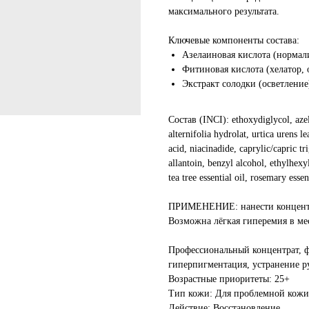
максимального результата.
Ключевые компоненты состава:
Азелаиновая кислота (нормал
Фитиновая кислота (хелатор, 
Экстракт солодки (осветление
Состав (INCI): ethoxydiglycol, azel
alternifolia hydrolat, urtica urens l
acid, niacinadide, caprylic/capric tr
allantoin, benzyl alcohol, ethylhexy
tea tree essential oil, rosemary essent
ПРИМЕНЕНИЕ: нанести концентра
Возможна лёгкая гиперемия в мес
Профессиональный концентрат, фи
гиперпигментация, устранение р
Возрастные приоритеты: 25+
Тип кожи: Для проблемной кожи
Действие: Восстановление