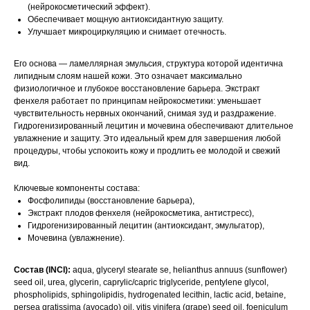
(нейрокосметический эффект).
Обеспечивает мощную антиоксидантную защиту.
Улучшает микроциркуляцию и снимает отечность.
Его основа — ламеллярная эмульсия, структура которой идентична
липидным слоям нашей кожи. Это означает максимально
физиологичное и глубокое восстановление барьера. Экстракт
фенхеля работает по принципам нейрокосметики: уменьшает
чувствительность нервных окончаний, снимая зуд и раздражение.
Гидрогенизированный лецитин и мочевина обеспечивают длительное
увлажнение и защиту. Это идеальный крем для завершения любой
процедуры, чтобы успокоить кожу и продлить ее молодой и свежий
вид.
Ключевые компоненты состава:
Фосфолипиды (восстановление барьера),
Экстракт плодов фенхеля (нейрокосметика, антистресс),
Гидрогенизированный лецитин (антиоксидант, эмульгатор),
Мочевина (увлажнение).
Состав (INCI):
aqua, glyceryl stearate se, helianthus annuus (sunflower)
seed oil, urea, glycerin, caprylic/capric triglyceride, pentylene glycol,
phospholipids, sphingolipidis, hydrogenated lecithin, lactic acid, betaine,
persea gratissima (avocado) oil, vitis vinifera (grape) seed oil, foeniculum