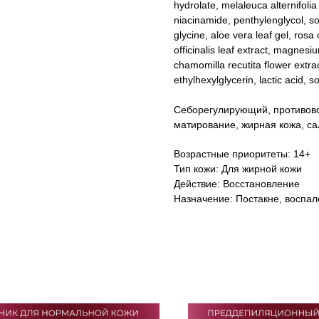
hydrolate, melaleuca alternifolia
niacinamide, penthylenglycol, so
glycine, aloe vera leaf gel, rosa
officinalis leaf extract, magnes
chamomilla recutita flower extrac
ethylhexylglycerin, lactic acid, s
Себорегулирующий, противово
матирование, жирная кожа, сал
Возрастные приоритеты: 14+
Тип кожи: Для жирной кожи
Действие: Восстановление
Назначение: Постакне, воспал