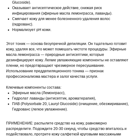
Glucoside).
Оказывает антисептическое действие, снижая риск
инфицирования (эфирные масла лемонграсса, лаванды).
Смягчает кожу для менее болезненного удаления волос
(гидрованс).
Нормализует pH кожи.
Этот тоник — основа безупречной депиляции. Он тщательно готовит
кожу, удаляя все, что может помешать чистоте процедуры. Эфирные
масла лемонграсса — природные антисептики, которые
дезинфицируют кожу. Легкие увлажняющие компоненты не оставляют
пленки, но предотвращают чрезмерное пересушивание.
Использование преддепиляционного тоника — признак
профессионализма мастера и залог качества услуги.
Ключевые компоненты состава:
Эфирные масла (Лемонграсс),
Гидролат лаванды (антисептик, ароматерапия),
ПАВ (Polysorbate 20, Lauryl Glucoside) (очищение, обезжиривание),
Гидрованс (легкое увлажнение).
ПРИМЕНЕНИЕ: распылите средство на кожу, равномерно
распределите. Подождите 20-30 секунд, чтобы средство впиталось и
подействовало, протрите кожу салфеткой круговыми массажными