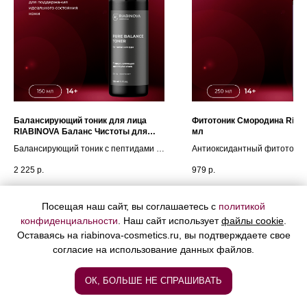
Балансирующий тоник для лица
Фитотоник Смородина Riabi
RIABINOVA Баланс Чистоты для
мл
нормальной кожи 150мл
Балансирующий тоник с пептидами и
Антиоксидантный фитотоник
аминокислотами для поддержания
витамином C для осветления
2 225
р.
979
р.
идеального состояния кожи.
тонуса кожи тела.
Подробнее
Подробнее
Посещая наш сайт, вы соглашаетесь с
политикой
конфиденциальности
. Наш сайт использует
файлы cookie
.
В корзину
В корз
Оставаясь на riabinova-cosmetics.ru, вы подтверждаете свое
согласие на использование данных файлов.
ОК, БОЛЬШЕ НЕ СПРАШИВАТЬ