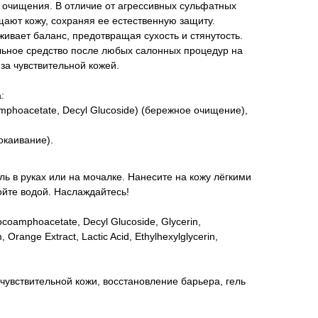
 очищения. В отличие от агрессивных сульфатных
щают кожу, сохраняя ее естественную защиту.
ивает баланс, предотвращая сухость и стянутость.
льное средство после любых салонных процедур на
за чувствительной кожей.
:
phoacetate, Decyl Glucoside) (бережное очищение),
окаивание).
ль в руках или на мочалке. Нанесите на кожу лёгкими
йте водой. Наслаждайтесь!
coamphoacetate, Decyl Glucoside, Glycerin,
Orange Extract, Lactic Acid, Ethylhexylglycerin,
 чувствительной кожи, восстановление барьера, гель