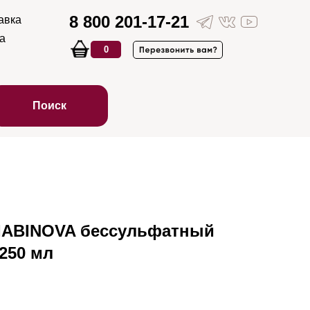
8 800 201-17-21
авка
а
0
Поиск
RIABINOVA бессульфатный
 250 мл