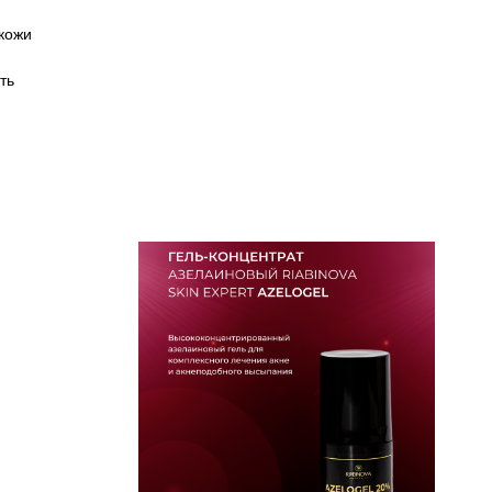
 кожи
ть