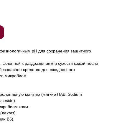
 физиологичным pH для сохранения защитного
й, склонной к раздражениям и сухости кожей после
безопасное средство для ежедневного
ее микробиом.
дролипидную мантию (мягкие ПАВ: Sodium
coside).
икробиом кожи.
(лактат).
ин B5).