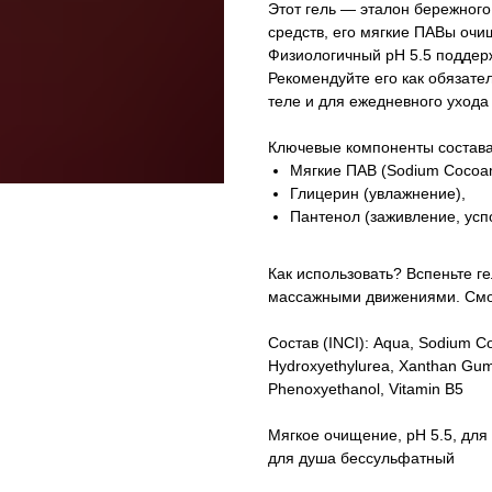
Этот гель — эталон бережного
средств, его мягкие ПАВы очи
Физиологичный pH 5.5 поддерж
Рекомендуйте его как обязате
теле и для ежедневного ухода 
Ключевые компоненты состава
Мягкие ПАВ (Sodium Cocoam
Глицерин (увлажнение),
Пантенол (заживление, усп
Как использовать? Вспеньте ге
массажными движениями. Смо
Состав (INCI): Aqua, Sodium Co
Hydroxyethylurea, Xanthan Gum, 
Phenoxyethanol, Vitamin B5
Мягкое очищение, pH 5.5, для
для душа бессульфатный