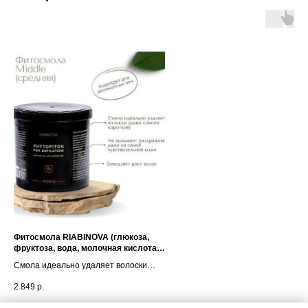
Фитосмола RIABINOVA (глюкоза,
фруктоза, вода, молочная кислота,
фенхель, сосновая смола, грецкий
Смола идеально удаляет волоски
орех) middle 1200 гр
(даже совсем короткие)
2 849
р.