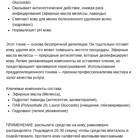
Glucoside).
Оказывает антисептическое действие, снижая риск
инфицирования (эфирные масла мелиссы, лаванды).
Смягчает кожу для менее болезненного удаления волос
(гидрованс).
Нормализует pH кожи.
Этот тоник — основа безупречной депиляции. Он тщательно готовит
кожу, удаляя все, что может помешать чистоте процедуры. Эфирные
масла мелиссы — природные антисептики, которые дезинфицируют
кожу. Легкие увлажняющие компоненты не оставляют пленки, но
предотвращают чрезмерное пересушивание. Использование
преддепиляционного тоника — признак профессионализма мастера и
залог качества услуги.
Ключевые компоненты состава:
Эфирные масла (Мелисса),
Гидролат лаванды (антисептик, ароматерапия),
ПАВ (Polysorbate 20, Lauryl Glucoside) (очищение, обезжиривание),
Гидрованс (легкое увлажнение).
ПРИМЕНЕНИЕ: распылите средство на кожу, равномерно
распределите. Подождите 20-30 секунд, чтобы средство впиталось и
подействовало, протрите кожу салфеткой круговыми массажными