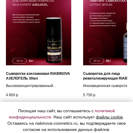
Сыворотка азелаиновая RIABINOVA
Сыворотка для лица
АЗЕЛОГЕЛЬ 30мл
ревитализирующая RIABIN
мл
Высококонцентрированный
Инновационная сыворотка д
азелаиновый гель для комплексного
безъиъекционной биоревит
4 850
р.
5 750
р.
лечения акне и акнеподобного
с комплексом пептидов и
высыпания.
гиалуроновой кислотой 3 вид
молекулярной массы.
Подробнее
Подробнее
Посещая наш сайт, вы соглашаетесь с
политикой
конфиденциальности
. Наш сайт использует
файлы cookie
.
В корзину
В корз
Оставаясь на riabinova-cosmetics.ru, вы подтверждаете свое
согласие на использование данных файлов.