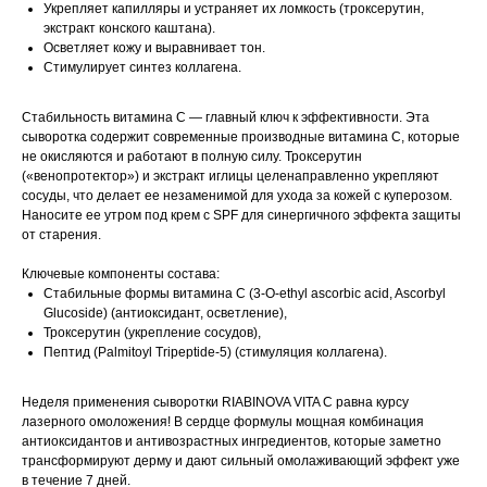
Укрепляет капилляры и устраняет их ломкость (троксерутин,
экстракт конского каштана).
Осветляет кожу и выравнивает тон.
Стимулирует синтез коллагена.
Стабильность витамина С — главный ключ к эффективности. Эта
сыворотка содержит современные производные витамина С, которые
не окисляются и работают в полную силу. Троксерутин
(«венопротектор») и экстракт иглицы целенаправленно укрепляют
сосуды, что делает ее незаменимой для ухода за кожей с куперозом.
Наносите ее утром под крем с SPF для синергичного эффекта защиты
от старения.
Ключевые компоненты состава:
Стабильные формы витамина С (3-O-ethyl ascorbic acid, Ascorbyl
Glucoside) (антиоксидант, осветление),
Троксерутин (укрепление сосудов),
Пептид (Palmitoyl Tripeptide-5) (стимуляция коллагена).
Неделя применения сыворотки RIABINOVA VITA C равна курсу
лазерного омоложения! В сердце формулы мощная комбинация
антиоксидантов и антивозрастных ингредиентов, которые заметно
трансформируют дерму и дают сильный омолаживающий эффект уже
в течение 7 дней.