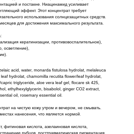
ентацией и постакне. Ниацинамид усиливает
етляющий эффект. Этот концентрат требует
язательного использования солнцезащитных средств.
 месяцев для достижения максимального результата.
:
ализация кератинизации, противовоспалительное),
, осветление),
ие).
zelaic acid, water, monarda fistulosa hydrolat, melaleuca
s leaf hydrolat, chamomilla recutita flower/leaf hydrolat,
/capric triglyceride, aloe vera leaf gel, flocare sk 425,
hol, ethylhexylglycerin, bisabolol, ginger CO2 extract,
sential oil, rosemary essential oil.
рат на чистую кожу утром и вечером, не смывать.
местах нанесения, что является нормой.
, фитиновая кислота, азелаиновая кислота,
устранение рубцов, посттравматическая пигментация.