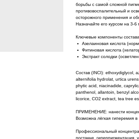
борьбы с самой сложной пигм
противовоспалительный и осв
осторожного применения и об
Назначайте его курсом на 3-6
Ключевые компоненты состава
Азелаиновая кислота (норм
Фитиновая кислота (хелатор
Экстракт солодки (осветлен
Состав (INCI): ethoxydiglycol, a
alternifolia hydrolat, urtica uren
phytic acid, niacinadide, caprylic
panthenol, allantoin, benzyl alco
licorice, CO2 extract, tea tree es
ПРИМЕНЕНИЕ: нанести концент
Возможна лёгкая гиперемия в 
Профессиональный концентрат
постакне, гиперпигментация, 