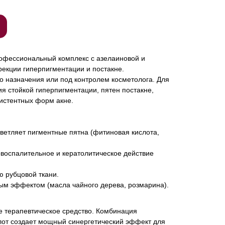
офессиональный комплекс с азелаиновой и
екции гиперпигментации и постакне.
о назначения или под контролем косметолога. Для
ия стойкой гиперпигментации, пятен постакне,
зистентных форм акне.
светляет пигментные пятна (фитиновая кислота,
воспалительное и кератолитическое действие
 рубцовой ткани.
ым эффектом (масла чайного дерева, розмарина).
е терапевтическое средство. Комбинация
лот создает мощный синергетический эффект для