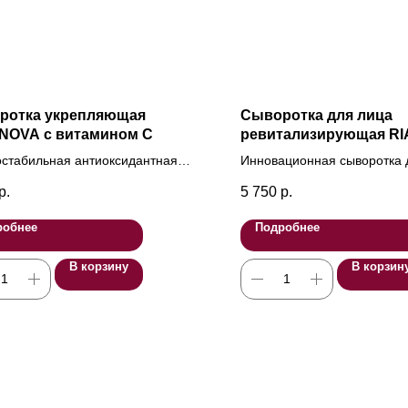
ротка укрепляющая
Сыворотка для лица
INOVA с витамином С
ревитализирующая R
30 мл
стабильная антиоксидантная
Инновационная сыворотка 
тка с витамином С и
безъиъекционной биоревит
р.
5 750
р.
рутином для защиты и
комплексом пептидов и ги
ения сосудистой стенки.
кислотой 3 видов молекуля
робнее
Подробнее
В корзину
В корзин