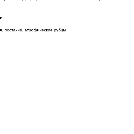
жи
я, постакне, атрофические рубцы