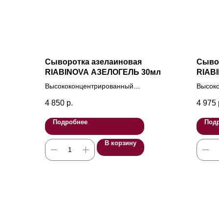
Сыворотка азелаиновая
Сыво
RIABINOVA АЗЕЛОГЕЛЬ 30мл
RIAB
Высококонцентрированный
Высоко
азелаиновый гель для комплексного
сыворо
4 850
р.
4 975
лечения акне и акнеподобного
троксе
высыпания.
укрепл
Подробнее
Под
В корзину