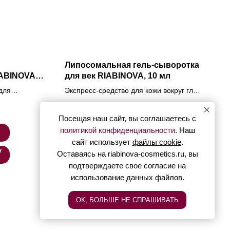
Липосомальная гель-сыворотка
IABINOVA
для век RIABINOVA, 10 мл
для
Экспресс-средство для кожи вокруг глаз
ализации с
с эффектом охлаждения, снятия
3 950
р.
алуроновой
отечности и уменьшения темных кругов.
Посещая наш сайт, вы соглашаетесь с
рной массы.
Подробнее
политикой конфиденциальности
. Наш
сайт использует
файлы cookie
.
у
В корзину
Оставаясь на riabinova-cosmetics.ru, вы
подтверждаете свое согласие на
использование данных файлов.
ОК, БОЛЬШЕ НЕ СПРАШИВАТЬ