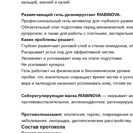
кальций, магний и калий.
Размягчающий гель-дезинкрустант RIABINOVA.
Профессиональный гель-активатор для глубокого размяг
Обязательный этап подготовки перед механической, ком
куперозом, а также для работы с плотными, застарелы
Какие проблемы решает:
Глубоко размягчает роговой слой и стенки комедонов, о
Раскрывает устья пор для эффективной чистки.
Увлажняет и успокаивает кожу на этапе подготовки.
Не усиливает купероз.
Гель работает на физическом и биохимическом уровне.
пробки, что значительно сокращает время чистки и уси
вера и календула начинают успокаивать кожу, готовя ее
Себорегулирующая маска RIABINOVA
— оказывает ан
противовоспалительное, антиоксидантное, регенериру
Противопоказания:
эпилепсия, герпес, повреждения к
заболевания, лихорадка, диспепсические расстройства, 
Состав протокола