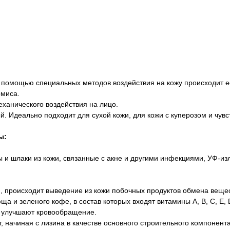
с помощью специальных методов воздействия на кожу происходит ее
рмиса.
еханического воздействия на лицо.
ый. Идеально подходит для сухой кожи, для кожи с куперозом и чувс
ы:
 и шлаки из кожи, связанные с акне и другими инфекциями, УФ-и
ия, происходит выведение из кожи побочных продуктов обмена вещ
ща и зеленого кофе, в состав которых входят витамины А, В, С, Е,
, улучшают кровообращение.
т, начиная с лизина в качестве основного строительного компонен