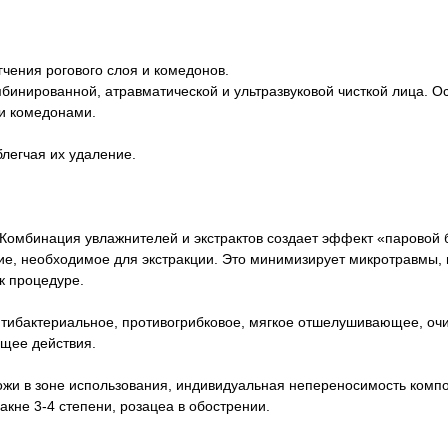
чения рогового слоя и комедонов.
бинированной, атравматической и ультразвуковой чисткой лица. О
ми комедонами.
блегчая их удаление.
 Комбинация увлажнителей и экстрактов создает эффект «паровой 
лие, необходимое для экстракции. Это минимизирует микротравмы, 
 к процедуре.
тибактериальное, противогрибковое, мягкое отшелушивающее, о
ющее действия.
ожи в зоне использования, индивидуальная непереносимость комп
акне 3-4 степени, розацеа в обострении.