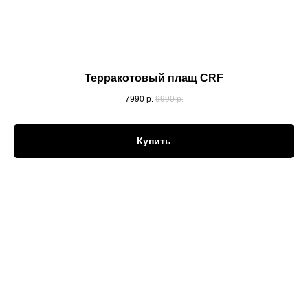
Терракотовый плащ CRF
7990
р.
9990
р.
Купить