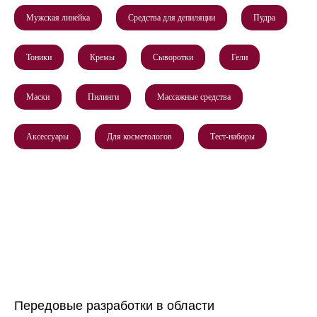
Мужская линейка
Средства для депиляции
Пудра
Тоники
Кремы
Сыворотки
Гели
Маски
Пилинги
Массажные средства
Аксессуары
Для косметологов
Тест-наборы
Передовые разработки в области