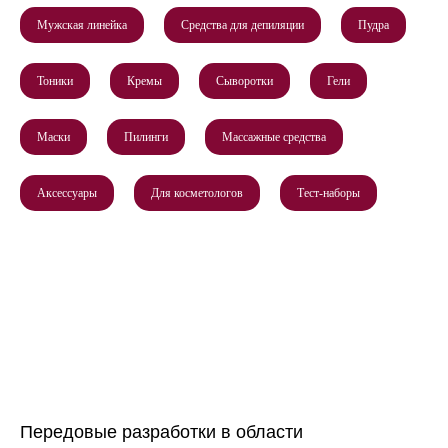
Мужская линейка
Средства для депиляции
Пудра
Тоники
Кремы
Сыворотки
Гели
Маски
Пилинги
Массажные средства
Аксессуары
Для косметологов
Тест-наборы
Передовые разработки в области