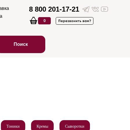
8 800 201-17-21
авка
а
0
Поиск
Тоники
Кремы
Сыворотки