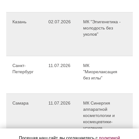
Казань
02.07.2026
МК "Эпигенетика -
Ал
молодость без
Би
уколов"
Санкт-
11.07.2026
МК
Ра
Петербург
"Миорелаксация
За
без иглы"
Самара
11.07.2026
МК Синергия
Ку
аппаратной
Ел
косметологии и
космецевтики-
усиление
протоколов
Посещая наш сайт, вы соглашаетесь с
политикой