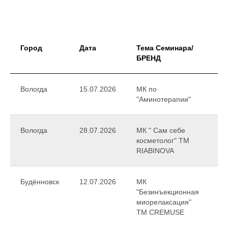
Город
Дата
Тема Семинара/
Тр
БРЕНД
Вологда
15.07.2026
МК по
Та
"Аминотерапии"
Пе
Вологда
28.07.2026
МК " Сам себе
Та
косметолог" ТМ
Пе
RIABINOVA
Будённовск
12.07.2026
МК
М
"Безинъекционная
Ме
миорелаксация"
TM CREMUSE