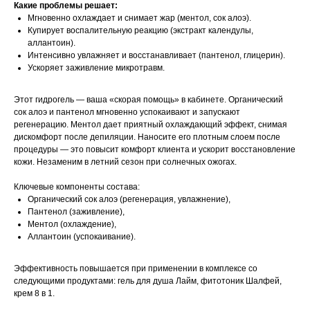
Какие проблемы решает:
Мгновенно охлаждает и снимает жар (ментол, сок алоэ).
Купирует воспалительную реакцию (экстракт календулы,
аллантоин).
Интенсивно увлажняет и восстанавливает (пантенол, глицерин).
Ускоряет заживление микротравм.
Этот гидрогель — ваша «скорая помощь» в кабинете. Органический
сок алоэ и пантенол мгновенно успокаивают и запускают
регенерацию. Ментол дает приятный охлаждающий эффект, снимая
дискомфорт после депиляции. Наносите его плотным слоем после
процедуры — это повысит комфорт клиента и ускорит восстановление
кожи. Незаменим в летний сезон при солнечных ожогах.
Ключевые компоненты состава:
Органический сок алоэ (регенерация, увлажнение),
Пантенол (заживление),
Ментол (охлаждение),
Аллантоин (успокаивание).
Эффективность повышается при применении в комплексе со
следующими продуктами: гель для душа Лайм, фитотоник Шалфей,
крем 8 в 1.