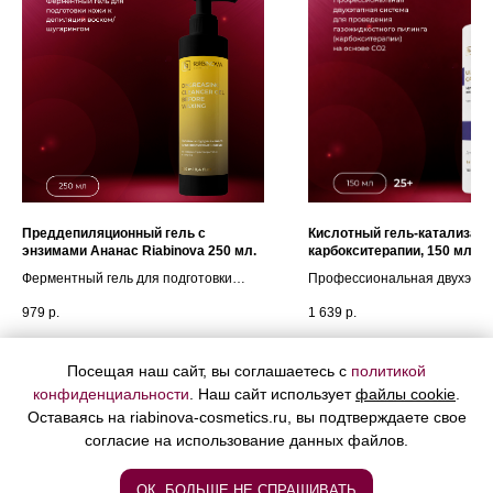
Преддепиляционный гель с
Кислотный гель-катализато
энзимами Ананас Riabinova 250 мл.
карбокситерапии, 150 мл
Ферментный гель для подготовки
Профессиональная двухэта
кожи к депиляции воском/шугарингом.
система для проведения
979
р.
1 639
р.
газожидкостного пилинга
(карбокситерапии) на основе
Подробнее
Подробнее
Посещая наш сайт, вы соглашаетесь с
политикой
конфиденциальности
. Наш сайт использует
файлы cookie
.
В корзину
В корз
Оставаясь на riabinova-cosmetics.ru, вы подтверждаете свое
согласие на использование данных файлов.
ОК, БОЛЬШЕ НЕ СПРАШИВАТЬ