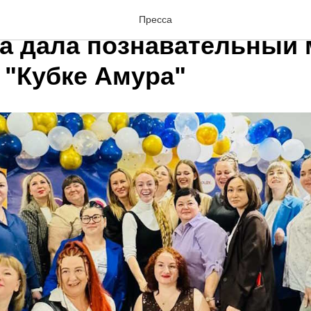
ии в эпиляции: Наталья
Пресса
а дала познавательный 
 "Кубке Амура"