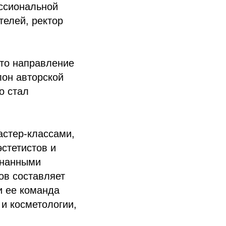
ессиональной
телей, ректор
это направление
лон авторской
о стал
астер-классами,
стетистов и
знанными
ов составляет
и ее команда
и косметологии,