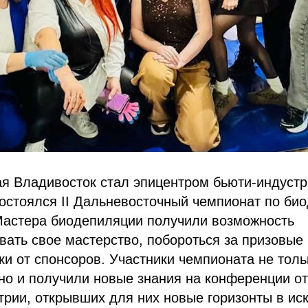
ая Владивосток стал эпицентром бьюти-индустр
состоялся II Дальневосточный чемпионат по би
 Мастера биодепиляции получили возможность
ать свое мастерство, побороться за призовые
и от спонсоров. Участники чемпионата не толь
но и получили новые знания на конференции о
трии, открывших для них новые горизонты в ис