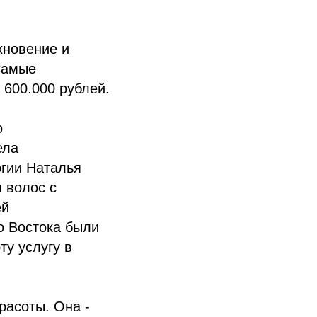
хновение и
Самые
 600.000 рублей.
о
ела
огии Наталья
 волос с
ей
о Востока были
ту услугу в
расоты. Она -