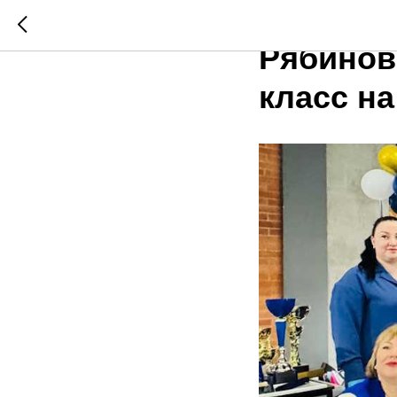
Инновац
Рябинов
класс на