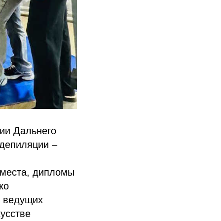
ии Дальнего
одепиляции –
 места, дипломы
ко
т ведущих
кусстве