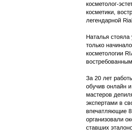
косметолог-эсте
косметики, вост
легендарной Ria
Наталья стояла 
только начинало
косметологии R
востребованным
За 20 лет работ
обучив онлайн и
мастеров депиля
экспертами в св
впечатляющие 8,
организовали ок
ставших эталоно