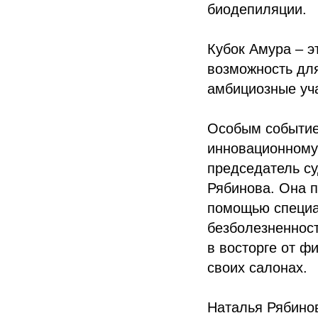
биодепиляции.
Кубок Амура – э
возможность дл
амбициозные уча
Особым событие
инновационному
председатель су
Рябинова. Она п
помощью специа
безболезненност
в восторге от ф
своих салонах.
Наталья Рябинов