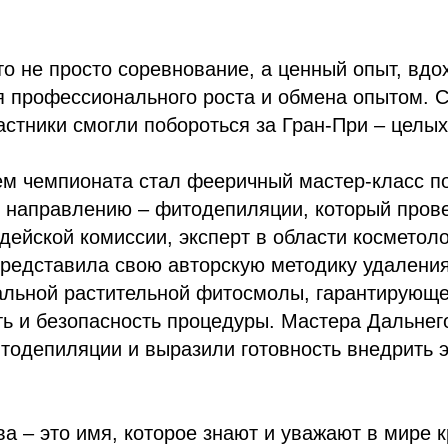
то не просто соревнование, а ценный опыт, вдо
я профессионального роста и обмена опытом. 
стники смогли побороться за Гран-При – целых
м чемпионата стал фееричный мастер-класс п
 направлению – фитодепиляции, который пров
дейской комиссии, эксперт в области косметол
редставила свою авторскую методику удаления
льной растительной фитосмолы, гарантирующ
ь и безопасность процедуры. Мастера Дальнег
итодепиляции и выразили готовность внедрить э
а – это имя, которое знают и уважают в мире к